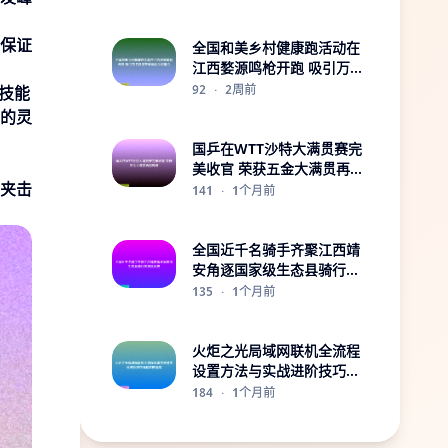
保证
全国和美乡村健康跑活动在
江西婺源鸣枪开跑 吸引万名
跑者齐聚体验乡村魅力
92
·
2周前
技能
的灵
国乒在WTT沙特大满贯赛完
美收官 荣获五金大满贯再创
夹击
辉煌
141
·
1个月前
全国近千名骑手齐聚江西靖
安角逐国家级生态县骑行竞
速挑战赛
135
·
1个月前
火炬之光局域网联机全流程
设置方法与实战进阶技巧详
解攻略指南
184
·
1个月前