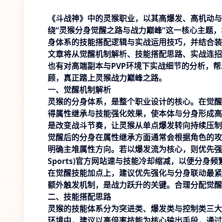
《斗战神》中的灵猴职业，以其高爆发、高机动与
绕“灵猴分身觉醒之路与战力巅峰”这一核心主题
身体系的技能搭配逻辑与实战运用技巧，并结合装
文章将从觉醒机制解析、技能搭配思路、实战连招
也有对高端副本与PVP环境下实战细节的分析，
顾，真正踏上灵猴战力巅峰之路。
一、觉醒机制解析
灵猴的分身体系，是整个职业设计的核心。在觉醒
得属性继承与技能强化效果，使本体与分身形成高
是改变战斗节奏，让灵猴从单点爆发转向持续压制
觉醒后的分身在属性继承方面通常会根据角色的攻
明确主堆属性方向。若以爆发流为核心，则优先强
Sports)官方网站
速与技能冷却缩减，以便分身频
在觉醒技能加点上，建议优先强化与分身联动最紧
额外触发机制，是战力跃升的关键。合理分配觉醒
二、技能搭配思路
灵猴的技能体系分为突进类、爆发类与控制类三大
环境中，建议以高倍率技能为核心输出手段，通过