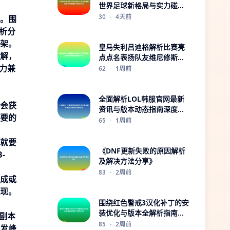
世界足球新格局与实力碰撞
风云变幻之战
30
·
4天前
。围
析分
架。
皇马失利吕迪格解析比赛亮
解，
点点名表扬队友维尼修斯质
力兼
疑裁判判罚
62
·
1周前
全面解析LOL韩服官网最新
会获
资讯与版本动态指南深度体
要的
验攻略分享
65
·
1周前
就要
《DNF更新失败的原因解析
-
及解决方法分享》
83
·
2周前
成或
现。
围绕红色警戒3汉化补丁的安
装优化与版本全解析指南实
副本
用技巧分享
85
·
2周前
发峰