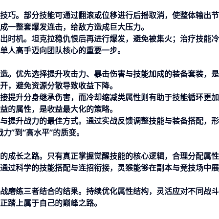
技巧。部分技能可通过翻滚或位移进行后摇取消，使整体输出节
成一整套爆发连击，给敌方造成巨大压力。
出时机。坦克拉稳仇恨后再进行爆发，避免被集火；治疗技能冷
单人高手迈向团队核心的重要一步。
造。优先选择提升攻击力、暴击伤害与技能加成的装备套装，是
开，避免资源分散导致收益下降。
接提升分身继承伤害，而冷却缩减类属性则有助于技能循环更加
益的属性，是收益最大化的策略。
与提升战力的最佳方式。通过实战反馈调整技能与装备搭配，形
力”到“高水平”的质变。
的成长之路。只有真正掌握觉醒技能的核心逻辑，合理分配属性
通过科学的技能搭配与连招衔接，灵猴能够在副本与竞技场中展
战磨练三者结合的结果。持续优化属性结构，灵活应对不同战斗
正踏上属于自己的巅峰之路。