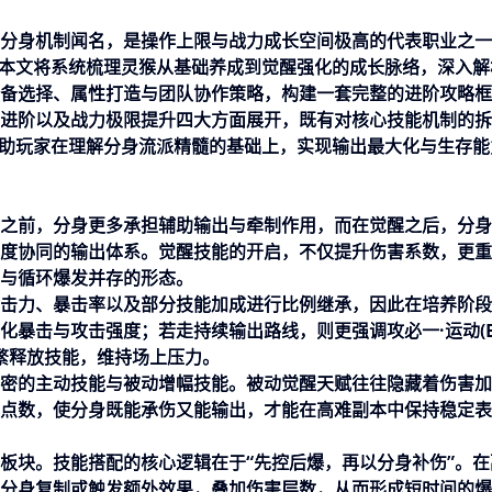
分身机制闻名，是操作上限与战力成长空间极高的代表职业之一
，本文将系统梳理灵猴从基础养成到觉醒强化的成长脉络，深入解
备选择、属性打造与团队协作策略，构建一套完整的进阶攻略框
进阶以及战力极限提升四大方面展开，既有对核心技能机制的拆
帮助玩家在理解分身流派精髓的基础上，实现输出最大化与生存能
之前，分身更多承担辅助输出与牵制作用，而在觉醒之后，分身
度协同的输出体系。觉醒技能的开启，不仅提升伤害系数，更重
与循环爆发并存的形态。
击力、暴击率以及部分技能加成进行比例继承，因此在培养阶段
化暴击与攻击强度；若走持续输出路线，则更强调攻
必一·运动(B
繁释放技能，维持场上压力。
密的主动技能与被动增幅技能。被动觉醒天赋往往隐藏着伤害加
点数，使分身既能承伤又能输出，才能在高难副本中保持稳定表
板块。技能搭配的核心逻辑在于“先控后爆，再以分身补伤”。在
分身复制或触发额外效果，叠加伤害层数，从而形成短时间的爆