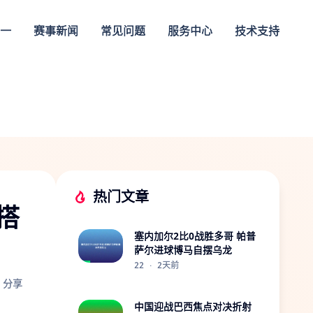
一
赛事新闻
常见问题
服务中心
技术支持
热门文章
搭
塞内加尔2比0战胜多哥 帕普
萨尔进球博马自摆乌龙
22
·
2天前
分享
中国迎战巴西焦点对决折射