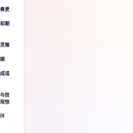
奏更
却期
灵猴
顺
成适
与技
现惊
环